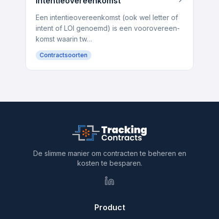
Intentie­overeen­komst
Een intentie­overeen­komst (ook wel letter of
intent of LOI genoemd) is een voorovereen­
komst waarin tw…
Contractsoorten
De slimme manier om contracten te beheren en
kosten te besparen.
Product