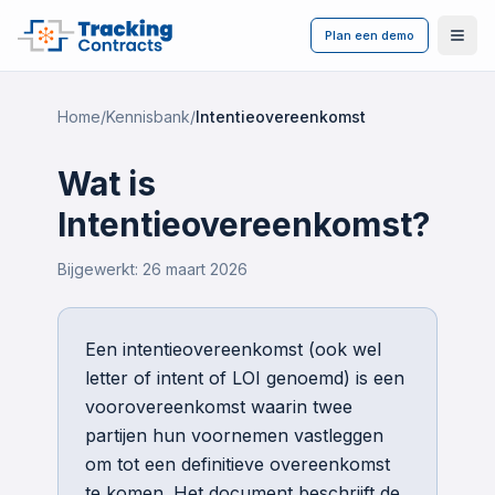
Plan een demo
Ope
Home
/
Kennisbank
/
Intentieovereenkomst
Wat is
Intentieovereenkomst?
Bijgewerkt:
26 maart 2026
Een intentieovereenkomst (ook wel
letter of intent of LOI genoemd) is een
voorovereenkomst waarin twee
partijen hun voornemen vastleggen
om tot een definitieve overeenkomst
te komen. Het document beschrijft de