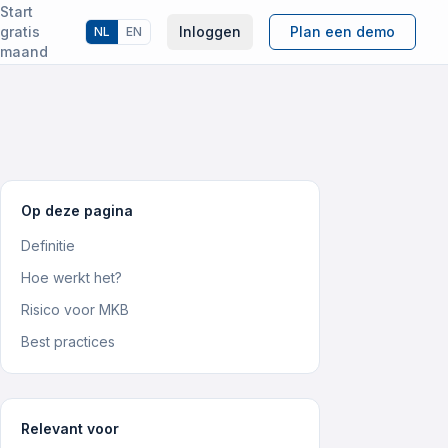
Start
gratis
Inloggen
Plan een demo
NL
EN
maand
Op deze pagina
Definitie
Hoe werkt het?
Risico voor MKB
Best practices
Relevant voor