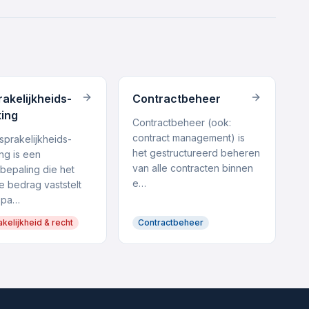
akelijk­heids­
Contract­beheer
ing
Contract­beheer (ook:
contract management) is
prakelijk­heids­
het gestructureerd beheren
ng is een
van alle contracten binnen
tbepaling die het
e…
e bedrag vaststelt
 pa…
kelijkheid & recht
Contractbeheer