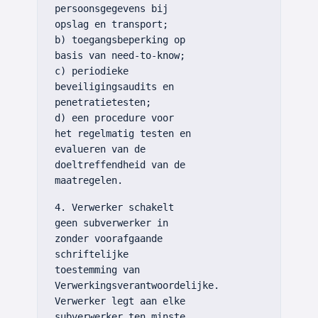
persoonsgegevens bij
opslag en transport;
b) toegangsbeperking op
basis van need-to-know;
c) periodieke
beveiligingsaudits en
penetratietesten;
d) een procedure voor
het regelmatig testen en
evalueren van de
doeltreffendheid van de
maatregelen.
4. Verwerker schakelt
geen subverwerker in
zonder voorafgaande
schriftelijke
toestemming van
Verwerkingsverantwoordelijke.
Verwerker legt aan elke
subverwerker ten minste